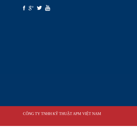
CÔNG TY TNHH KỸ THUẬT APM VIỆT NAM